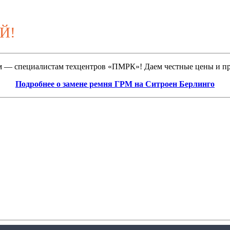
Й!
 — специалистам техцентров «ПМРК»! Даем честные цены и пред
Подробнее о замене ремня ГРМ на Ситроен Берлинго