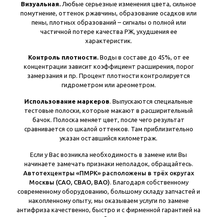
Визуальная.
Любые серьезные изменения цвета, сильное
помутнение, оттенок ржавчины, образование осадков или
пены, плотных образований – сигналы о полной или
частичной потере качества РЖ, ухудшения ее
характеристик.
Контроль плотности.
Воды в составе до 45%, от ее
концентрации зависит коэффициент расширения, порог
замерзания и пр. Процент плотности контролируется
гидрометром или ареометром.
Использование маркеров
. Выпускаются специальные
тестовые полоски, которые макают в расширительный
бачок. Полоска меняет цвет, после чего результат
сравнивается со шкалой оттенков. Там приблизительно
указан оставшийся километраж.
Если у Вас возникла необходимость в замене или Вы
начинаете замечать признаки неполадок, обращайтесь.
Автотехцентры «ПМРК» расположены в трёх округах
Москвы (САО, СВАО, ВАО)
. Благодаря собственному
современному оборудованию, большому складу запчастей и
накопленному опыту, мы оказываем услуги по замене
антифриза качественно, быстро и с фирменной гарантией на