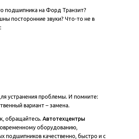
го подшипника на Форд Транзит?
шны посторонние звуки? Что-то не в
:
для устранения проблемы. И помните:
венный вариант – замена.
к, обращайтесь.
Автотехцентры
 современному оборудованию,
ых подшипников качественно, быстро и с