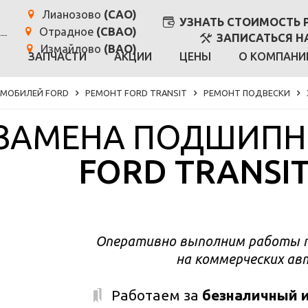
Лианозово
(САО)
УЗНАТЬ СТОИМОСТЬ 
Отрадное
(СВАО)
ЗАПИСАТЬСЯ Н
Измайлово
(ВАО)
И
ЗАПЧАСТИ
АКЦИИ
ЦЕНЫ
О КОМПАНИ
ОМОБИЛЕЙ FORD
РЕМОНТ FORD TRANSIT
РЕМОНТ ПОДВЕСКИ
ЗАМЕНА ПОДШИПН
FORD TRANSI
Оперативно выполним работы п
на коммерческих авт
Работаем за
безналичный и